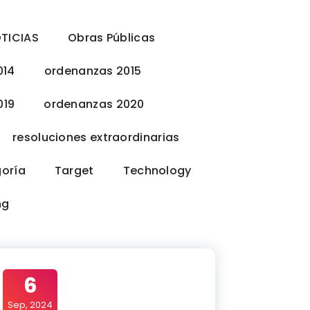
TICIAS
Obras Públicas
014
ordenanzas 2015
019
ordenanzas 2020
resoluciones extraordinarias
goría
Target
Technology
ng
6
Sep, 2024