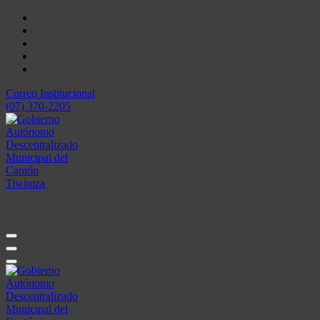
Skip
to
content
Correo Institucional
(07) 370-2205
Kleber Antich ALCALDE