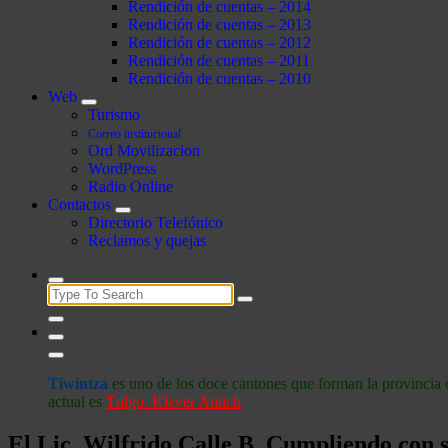
Rendición de cuentas – 2014
Rendición de cuentas – 2013
Rendición de cuentas – 2012
Rendición de cuentas – 2011
Rendición de cuentas – 2010
Web
Turismo
Correo institucional
Ord Movilizacion
WordPress
Radio Online
Contactos
Directorio Telefónico
Reclamos y quejas
Search
for:
Tiwintza
es uno de los doce cantones que forman la provincia 
actual es
Tnlgo. Klever Antich
.
El Lic. Wilfrido Calle B. Cumpliendo con s