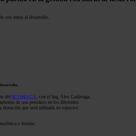
n con miras al desarrollo.
desarrollo.
nte del
#COMAGA
, con el Ing. Alex Galárraga,
berías de uso petrolero en los diferentes
na donación que será utilizada en espacios
azónica e Insular.