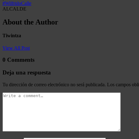
#WilfridoCalle
ALCALDE
About the Author
Tiwintza
View All Post
0 Comments
Deja una respuesta
Tu dirección de correo electrónico no será publicada.
Los campos obli