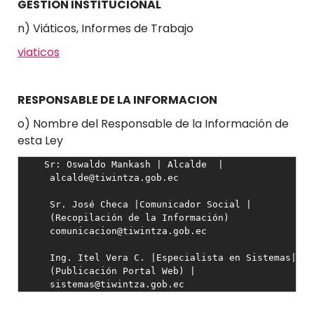
GESTION INSTITUCIONAL
n) Viáticos, Informes de Trabajo
viaticos
RESPONSABLE DE LA INFORMACION
o) Nombre del Responsable de la Información de
esta Ley
    Sr: Oswaldo Mankash | Alcalde  |  

     alcalde@tiwintza.gob.ec

     Sr. José Checa |Comunicador Social | 

     (Recopilación de la Información)

     comunicacion@tiwintza.gob.ec

     Ing. Itel Vera C. |Especialista en Sistemas| 

     (Publicación Portal Web) | 

     sistemas@tiwintza.gob.ec