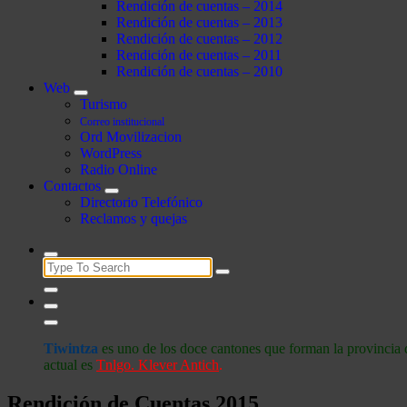
Rendición de cuentas – 2014
Rendición de cuentas – 2013
Rendición de cuentas – 2012
Rendición de cuentas – 2011
Rendición de cuentas – 2010
Web
Turismo
Correo institucional
Ord Movilizacion
WordPress
Radio Online
Contactos
Directorio Telefónico
Reclamos y quejas
Search
for:
Tiwintza
es uno de los doce cantones que forman la provincia 
actual es
Tnlgo. Klever Antich
.
Rendición de Cuentas 2015