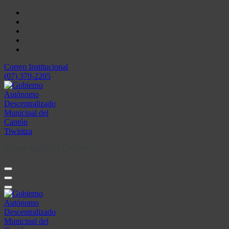
Skip
to
content
Correo Institucional
(07) 370-2205
Kleber Antich ALCALDE