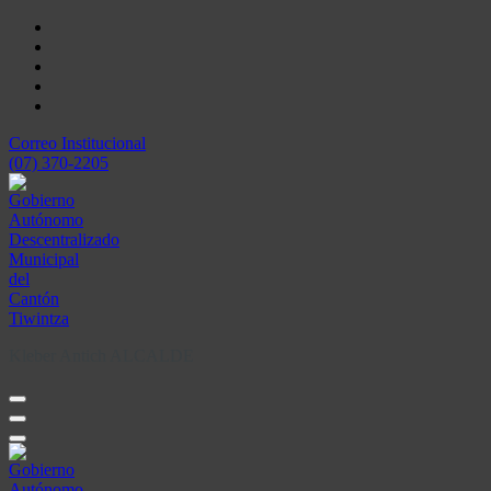
Skip
to
content
Correo Institucional
(07) 370-2205
Kleber Antich ALCALDE