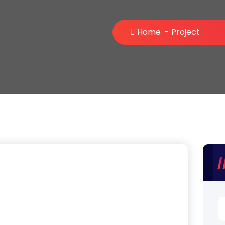
Home
-
Project