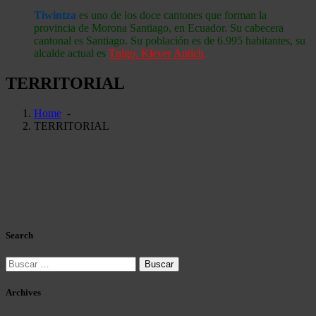
Tiwintza
es uno de los doce cantones que forman la
provincia de Morona Santiago, en Ecuador. Su cabecera
cantonal es Santiago. Su población es de 6.995 habitantes, su
alcalde actual es
Tnlgo. Klever Antich
.
TERRITORIAL
Home
-
TERRITORIAL
Search
Buscar:
Archives