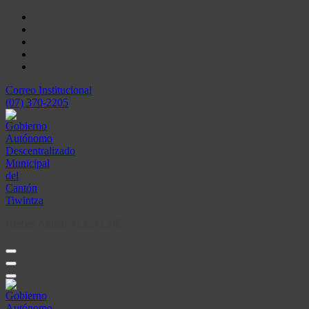
Skip
to
content
Correo Institucional
(07) 370-2205
Kleber Antich ALCALDE