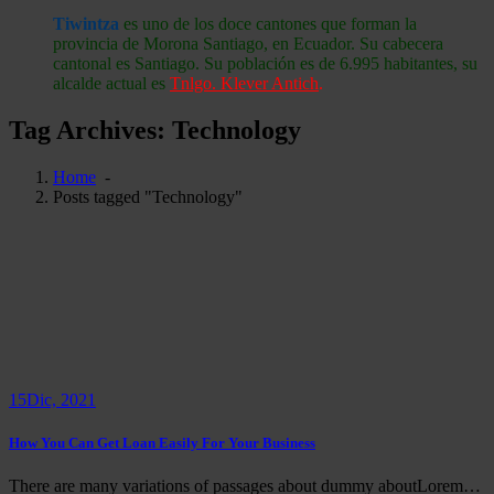
Tiwintza
es uno de los doce cantones que forman la
provincia de Morona Santiago, en Ecuador. Su cabecera
cantonal es Santiago. Su población es de 6.995 habitantes, su
alcalde actual es
Tnlgo. Klever Antich
.
Tag Archives: Technology
Home
-
Posts tagged "Technology"
15
Dic, 2021
How You Can Get Loan Easily For Your Business
There are many variations of passages about dummy aboutLorem…