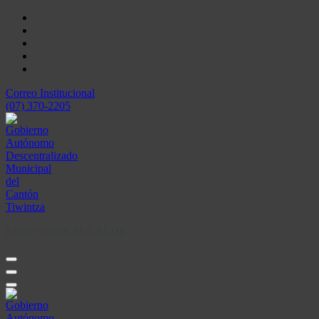
Skip
to
content
Correo Institucional
(07) 370-2205
Kleber Antich ALCALDE