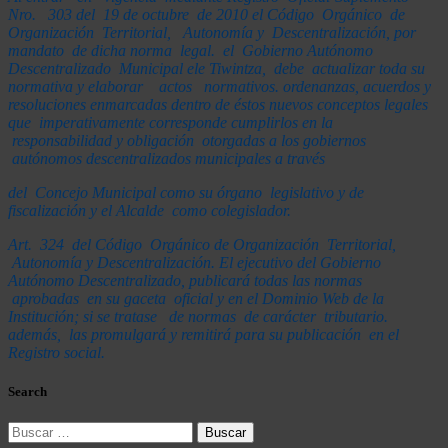
Nro
.
3
03 del 19 de octubre de 2010 el Código Orgánico de
Organización
Territorial, Autonomía
y Descentralización
,
p
or
m
andato de dicha norma legal. el Gobierno Autónomo
Descentralizado Municipal ele Tiwintza, debe actualizar toda su
normativa
y
e
l
abor
a
r
ac
t
os nor
m
a
t
i
v
o
s
. o
rden
a
n
za
s
,
a
cuerdos
y
r
esolucio
n
es
e
n
m
a
r
c
a
d
a
s
dentro de éstos
n
u
evos co
n
ceptos
lega
l
es
que imperativamente corresponde cumplirlos en la
respon
s
abilidad
y
obl
i
ga
ción o
t
orgadas
a los gob
i
e
r
n
o
s
autó
n
omos
d
e
s
c
e
n
t
ra
li
za
d
o
s
m
unicipales
a través
del Concejo Municipal como su órgano legislativo y de
fiscalización y el Alcalde como colegislador
.
A
r
t
.
324 del Código Orgá
n
i
c
o
de Organización Territorial,
Autonomía y Descentralización
.
El ejecutivo del Gobierno
Autónomo Descentralizado, publicará todas las normas
aprobadas en su gaceta oficial y en el Dominio Web de la
Institución; si se tratase de normas de carácter tributario.
además, las promulgará y remitirá para su publicación en el
Registro social.
Search
Buscar: