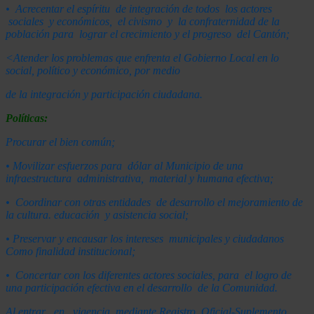
•
Acrecentar
el espíritu de integración de todos los actores
sociales y económicos, el civismo y la confraternidad de la
pob
l
a
ción
para lograr el c
r
ecimiento y
el progreso del Cantón;
<
A
t
e
n
d
e
r
los problemas que enfrenta el Gobierno
L
oca
l
en lo
social, político y económico, por medio
d
e la i
n
tegración y participación
ciudadana.
Políticas:
P
r
ocurar
el bien común;
•
M
o
vilizar esfuerzos
pa
r
a dólar a
l
M
unicip
i
o
d
e una
infraestructura administrativa, material y hu
m
ana efectiva;
•
C
oordi
n
ar
con o
t
ras entidades de desarro
ll
o
el
m
e
j
ora
m
i
e
n
t
o
de
la cultura. educación y asistencia social;
•
P
reservar
y
enca
u
sar
los i
n
tereses m
u
n
ic
i
p
a
l
e
s
y
ciudadanos
Como finalidad
institucional;
• Concertar con los diferentes actores sociales, para el logro de
una participación efectiva en el desarrollo de la Comunidad.
A
l
entrar en vigencia mediante
R
e
gistro Oficial-Suplemento