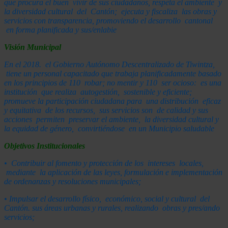
que procura el buen vivir de sus ciudadanos, respeta el ambiente y
la diversidad cultural del Cantón; ejecuta y fiscaliza las obras y
servicios con transparencia, promoviendo el desarrollo cantonal
en forma planificada y sus/enlabie
Visión Municipal
En el 2018. el Gobierno Autónomo Descentralizado de Tiwintza,
tiene un personal capacitado que trabaja planificadamente basado
en
los principios de 110 robar; no mentir y 110 ser ocioso: es una
institución que realiza autogestión, sostenible y eficiente;
promueve la participación ciudadana para una distribución eficaz
y equitativa de los recursos, sus servicios son de calidad y sus
acciones permiten preservar el ambiente, la diversidad cultural y
la equidad de género, convirtiéndose en un Municipio saludable
Objetivos Institucionales
•
C
ontribuir
al fomento
y
protección
d
e los intereses locales,
mediante la aplicación de las leyes
,
f
o
r
m
ula
c
i
ó
n e implementación
de ordenanzas y resoluciones municipales;
•
I
mp
ulsar
el desarrollo físico, económico, socia
l
y
cultura
l
d
el
Cantó
n
.
s
us áreas urbanas y rurales, realizando obras y pres/ando
se
r
v
i
ci
os;