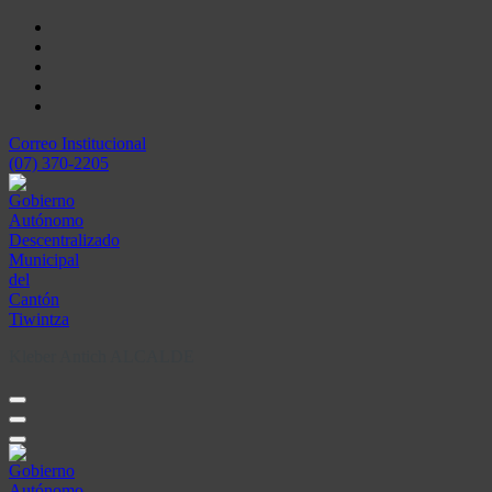
Skip
to
content
Correo Institucional
(07) 370-2205
Kleber Antich ALCALDE