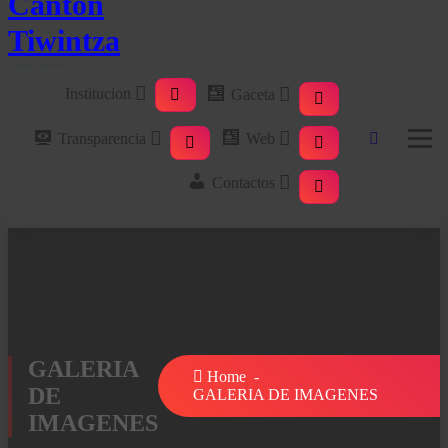
Kleber Antich ALCALDE
Institucion
Gaceta
Transparencia
Web
Contactos
GALERIA
Home
-
DE
GALERIA DE IMAGENES
IMAGENES