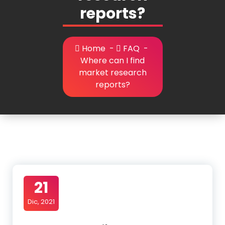
reports?
Home
-
FAQ
-
Where can I find
market research
reports?
21
Dic, 2021