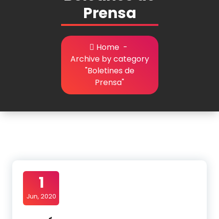
Prensa
Home
-
Archive by category
"Boletines de
Prensa"
1
Jun, 2020