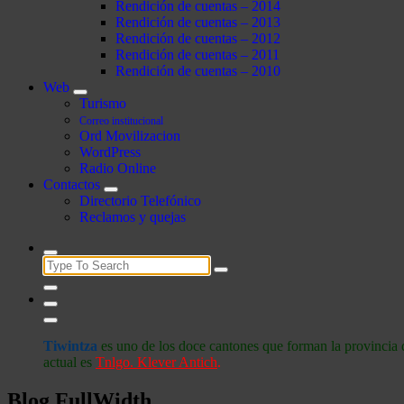
Rendición de cuentas – 2014
Rendición de cuentas – 2013
Rendición de cuentas – 2012
Rendición de cuentas – 2011
Rendición de cuentas – 2010
Web
Turismo
Correo institucional
Ord Movilizacion
WordPress
Radio Online
Contactos
Directorio Telefónico
Reclamos y quejas
Search
for:
Tiwintza
es uno de los doce cantones que forman la provincia 
actual es
Tnlgo. Klever Antich
.
Blog FullWidth