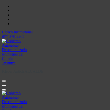
Skip
to
content
Correo Institucional
(07) 370-2205
Kleber Antich ALCALDE