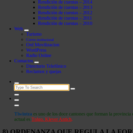
Rendición de cuentas – 2014
Rendición de cuentas – 2013
Rendición de cuentas – 2012
Rendición de cuentas – 2011
Rendición de cuentas – 2010
Web
Turismo
Correo institucional
Ord Movilizacion
WordPress
Radio Online
Contactos
Directorio Telefónico
Reclamos y quejas
Search
for:
Tiwintza
es uno de los doce cantones que forman la provincia 
actual es
Tnlgo. Klever Antich
.
8) ORDENANZA QUE REGULA LA FOR