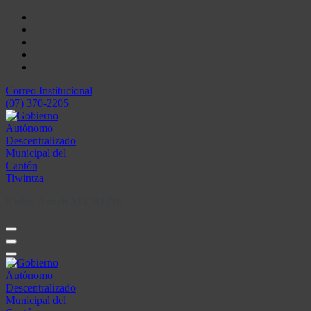
Skip
to
content
Correo Institucional
(07) 370-2205
Kleber Antich ALCALDE