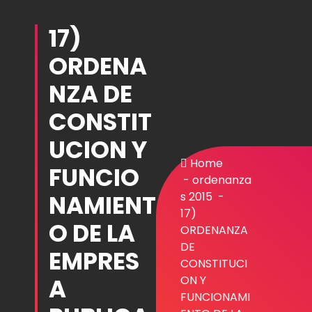
17)
ORDENA
NZA DE
CONSTIT
UCION Y
Home
FUNCIO
-
ordenanza
NAMIENT
s 2015
-
17)
O DE LA
ORDENANZA
DE
EMPRES
CONSTITUCI
A
ON Y
FUNCIONAMI