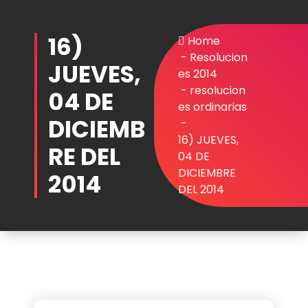
Skip
to
16)
content
Home
-
Resolucion
JUEVES,
es 2014
-
resolucion
04 DE
es ordinarias
DICIEMB
-
16) JUEVES,
RE DEL
04 DE
DICIEMBRE
2014
DEL 2014