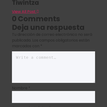
Tiwintza
View All Post
0 Comments
Deja una respuesta
Tu dirección de correo electrónico no será
publicada.
Los campos obligatorios están
marcados con
*
Nombre
*