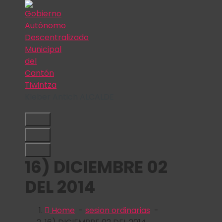
Skip
to
content
Kleber Antich ALCALDE
16) DICIEMBRE 02
DEL 2014
Home
-
sesion ordinarias
-