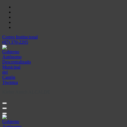
Skip
to
content
Correo Institucional
(07) 370-2205
Kleber Antich ALCALDE