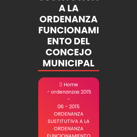
A LA
ORDENANZA
FUNCIONAMI
ENTO DEL
CONCEJO
MUNICIPAL
Home
-
ordenanzas 2015
-
06 – 2015
ORDENANZA
SUSTITUTIVA A LA
ORDENANZA
FUNCIONAMIENTO