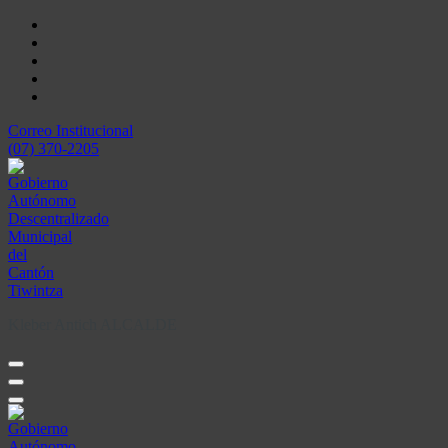
Skip
to
content
Correo Institucional
(07) 370-2205
Kleber Antich ALCALDE