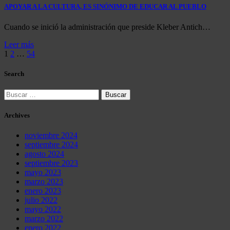
APOYAR A LA CULTURA, ES SINÓNIMO DE EDUCAR AL PUEBLO
Cuando se inició la administración que preside Kleber Antich…
Leer más
Paginación
1
2
…
54
de
Search
entradas
Buscar:
Archives
noviembre 2024
septiembre 2024
agosto 2024
septiembre 2023
mayo 2023
marzo 2023
enero 2023
julio 2022
mayo 2022
marzo 2022
enero 2022